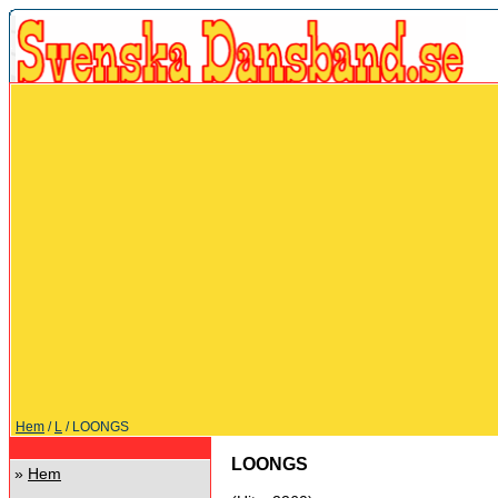
Hem
/
L
/ LOONGS
LOONGS
»
Hem