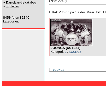
(Hits: 2260)
»
Dansbandskatalog
»
Toplistan
Hittat: 2 foton på 1 sidor. Visar: bild 1 ti
8459
foton i
2640
kategorier.
LOONGS (ca 1934)
Kategori:
/
L
LOONGS