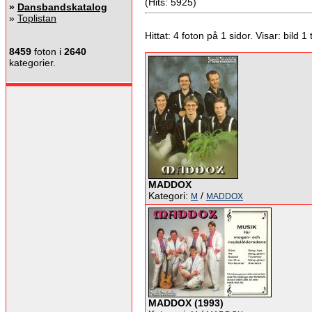
(Hits: 5925)
»
Dansbandskatalog
»
Toplistan
Hittat: 4 foton på 1 sidor. Visar: bild 1 ti
8459
foton i
2640
kategorier.
MADDOX
Kategori:
/
M
MADDOX
MADDOX (1993)