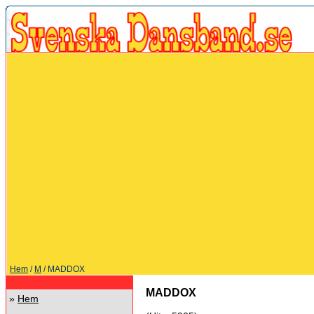
Hem
/
M
/ MADDOX
MADDOX
»
Hem