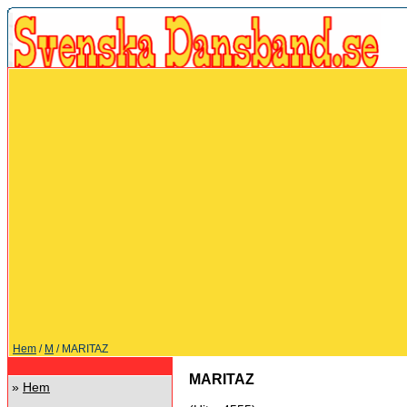
Hem
/
M
/ MARITAZ
MARITAZ
»
Hem