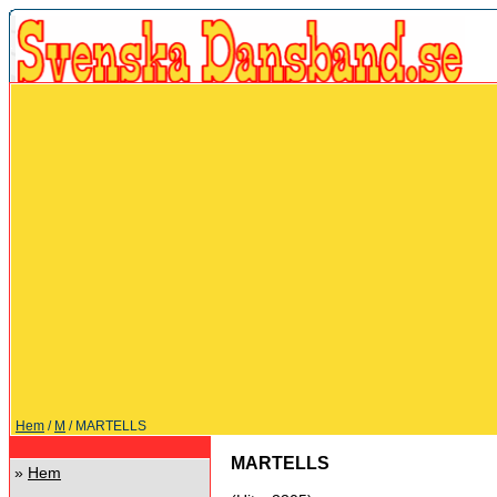
Hem
/
M
/ MARTELLS
MARTELLS
»
Hem