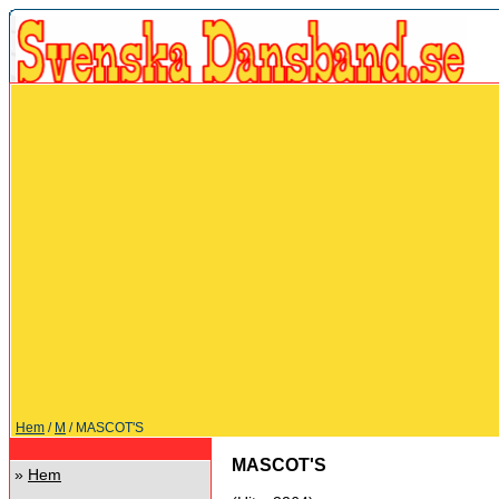
Hem
/
M
/ MASCOT'S
MASCOT'S
»
Hem