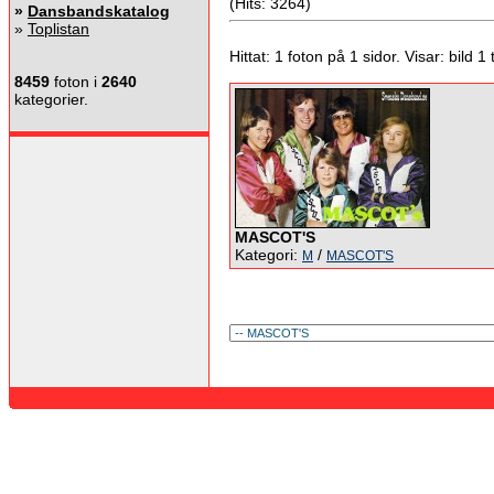
(Hits: 3264)
»
Dansbandskatalog
»
Toplistan
Hittat: 1 foton på 1 sidor. Visar: bild 1 ti
8459
foton i
2640
kategorier.
MASCOT'S
Kategori:
/
M
MASCOT'S