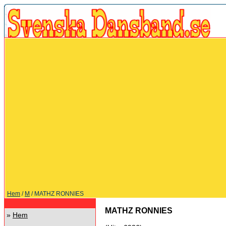
Hem
/
M
/ MATHZ RONNIES
MATHZ RONNIES
»
Hem