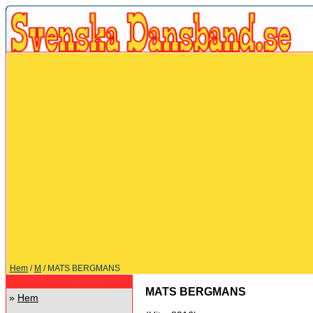
Hem
/
M
/ MATS BERGMANS
MATS BERGMANS
»
Hem