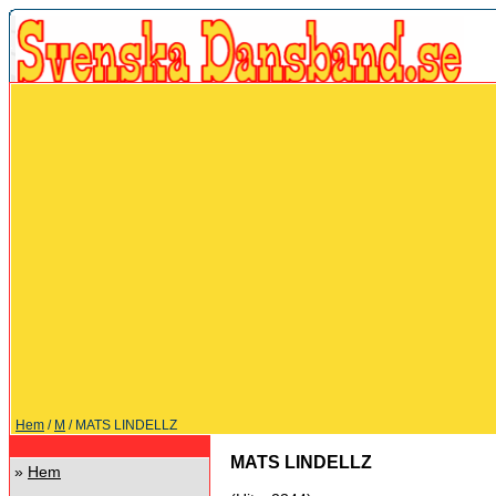
Hem
/
M
/ MATS LINDELLZ
MATS LINDELLZ
»
Hem