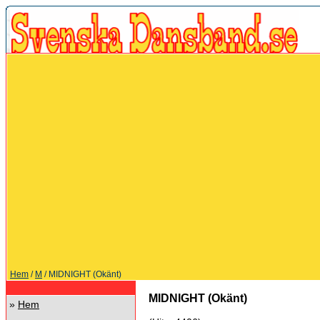
Hem
/
M
/ MIDNIGHT (Okänt)
MIDNIGHT (Okänt)
»
Hem