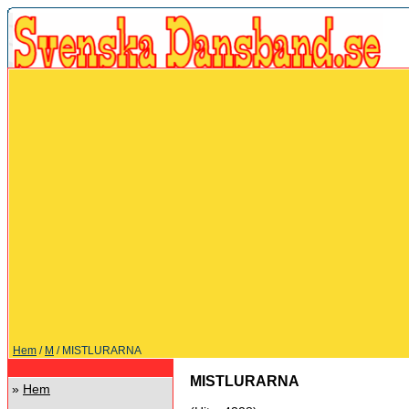
Hem
/
M
/ MISTLURARNA
MISTLURARNA
»
Hem