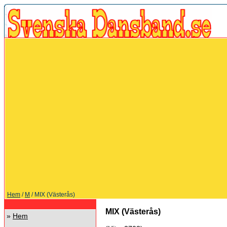
Hem
/
M
/ MIX (Västerås)
MIX (Västerås)
»
Hem