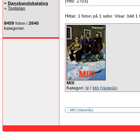
(Hits: 2703)
»
Dansbandskatalog
»
Toplistan
Hittat: 1 foton på 1 sidor. Visar: bild 1 ti
8459
foton i
2640
kategorier.
MIX
Kategori:
/
M
MIX (Västerås)