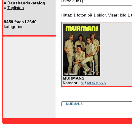
(Hits: 3081)
»
Dansbandskatalog
»
Toplistan
Hittat: 1 foton på 1 sidor. Visar: bild 1 ti
8459
foton i
2640
kategorier.
MURMANS
Kategori:
/
M
MURMANS