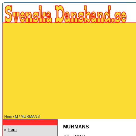
Hem
/
M
/ MURMANS
MURMANS
»
Hem