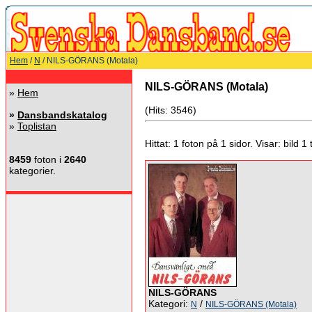
Hem
/
N
/ NILS-GÖRANS (Motala)
NILS-GÖRANS (Motala)
»
Hem
(Hits: 3546)
»
Dansbandskatalog
»
Toplistan
Hittat: 1 foton på 1 sidor. Visar: bild 1 ti
8459
foton i
2640
kategorier.
NILS-GÖRANS
Kategori:
/
N
NILS-GÖRANS (Motala)