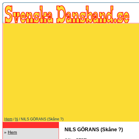
Hem
/
N
/ NILS GÖRANS (Skåne ?)
NILS GÖRANS (Skåne ?)
»
Hem