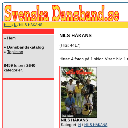
Hem
/
N
/ NILS-HÅKANS
NILS-HÅKANS
»
Hem
(Hits: 4417)
»
Dansbandskatalog
»
Toplistan
Hittat: 4 foton på 1 sidor. Visar: bild 1 ti
8459
foton i
2640
kategorier.
NILS HÅKANS
Kategori:
/
N
NILS-HÅKANS