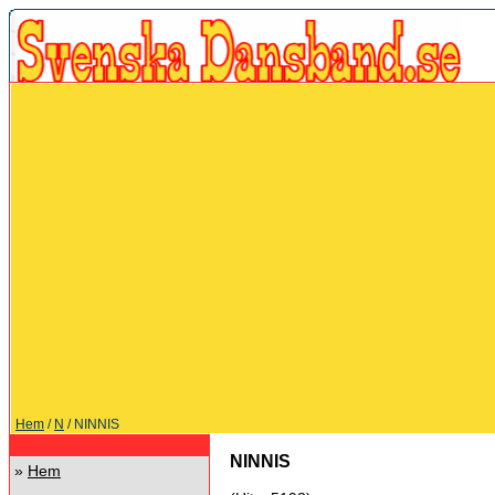
Hem
/
N
/ NINNIS
NINNIS
»
Hem