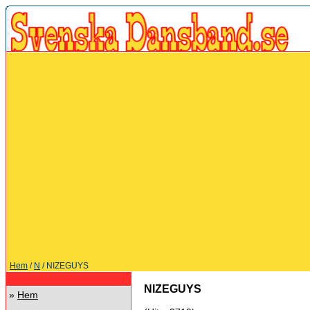
Hem
/
N
/ NIZEGUYS
NIZEGUYS
»
Hem