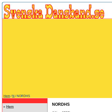
Hem
/
N
/ NORDHS
NORDHS
»
Hem