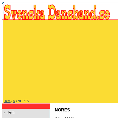
Hem
/
N
/ NORES
NORES
»
Hem