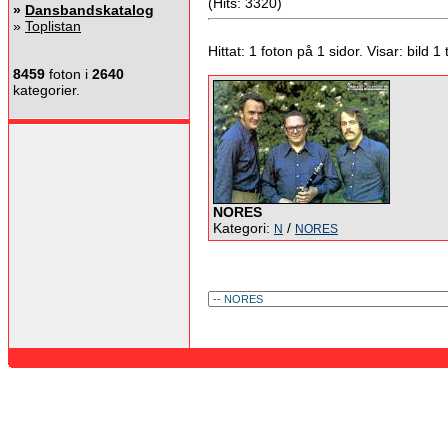
(Hits: 3320)
»
Dansbandskatalog
»
Toplistan
Hittat: 1 foton på 1 sidor. Visar: bild 1 ti
8459
foton i
2640
kategorier.
NORES
Kategori:
/
N
NORES