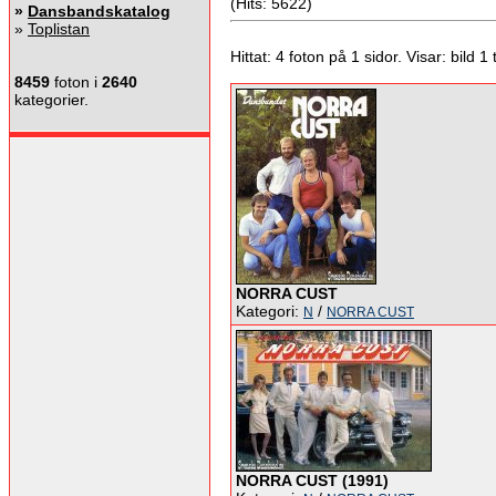
(Hits: 5622)
»
Dansbandskatalog
»
Toplistan
Hittat: 4 foton på 1 sidor. Visar: bild 1 ti
8459
foton i
2640
kategorier.
NORRA CUST
Kategori:
/
N
NORRA CUST
NORRA CUST (1991)