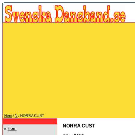
Hem
/
N
/ NORRA CUST
NORRA CUST
»
Hem