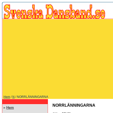
Hem
/
N
/ NORRLÄNNINGARNA
NORRLÄNNINGARNA
»
Hem