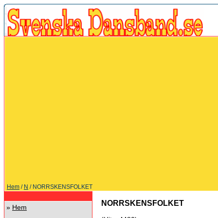
Hem
/
N
/ NORRSKENSFOLKET
NORRSKENSFOLKET
»
Hem