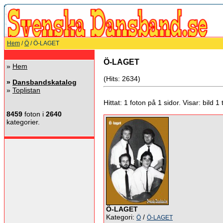
Hem
/
Ö
/ Ö-LAGET
Ö-LAGET
»
Hem
(Hits: 2634)
»
Dansbandskatalog
»
Toplistan
Hittat: 1 foton på 1 sidor. Visar: bild 1 ti
8459
foton i
2640
kategorier.
Ö-LAGET
Kategori:
/
Ö
Ö-LAGET