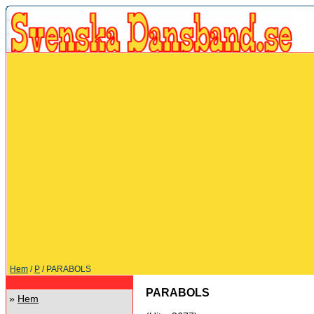
Hem
/
P
/ PARABOLS
PARABOLS
»
Hem