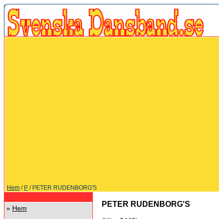
Hem
/
P
/ PETER RUDENBORG'S
PETER RUDENBORG'S
»
Hem