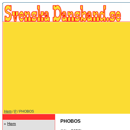
Hem
/
P
/ PHOBOS
PHOBOS
»
Hem