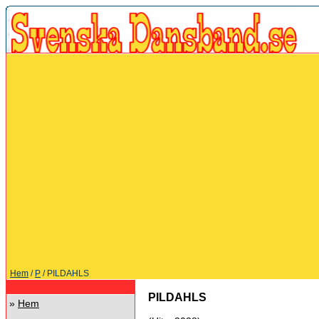
Hem
/
P
/ PILDAHLS
PILDAHLS
»
Hem