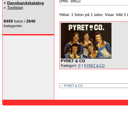
(Hits: 3862)
»
Dansbandskatalog
»
Toplistan
Hittat: 1 foton på 1 sidor. Visar: bild 1 ti
8459
foton i
2640
kategorier.
PYRET & CO
Kategori:
/
P
PYRET & CO