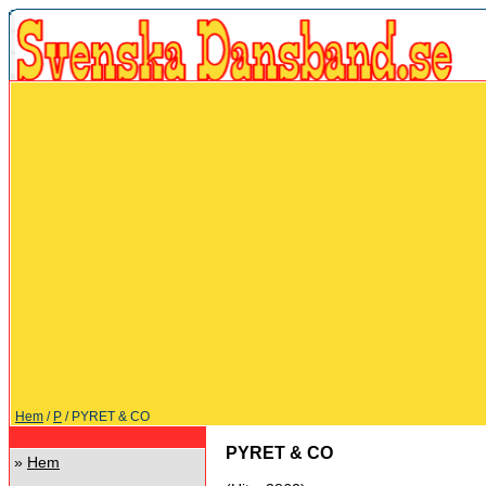
Hem
/
P
/ PYRET & CO
PYRET & CO
»
Hem