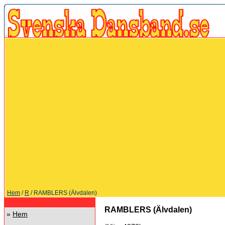
Hem
/
R
/ RAMBLERS (Älvdalen)
RAMBLERS (Älvdalen)
»
Hem