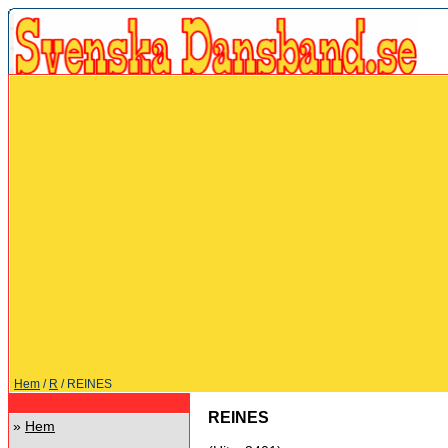
Hem
/
R
/ REINES
REINES
»
Hem