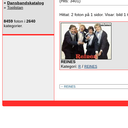
(Hits: 3401)
»
Dansbandskatalog
»
Toplistan
Hittat: 2 foton på 1 sidor. Visar: bild 1 ti
8459
foton i
2640
kategorier.
REINES
Kategori:
/
R
REINES