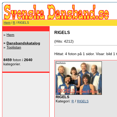
Hem
/
R
/ RIGELS
RIGELS
»
Hem
(Hits: 4212)
»
Dansbandskatalog
»
Toplistan
Hittat: 4 foton på 1 sidor. Visar: bild 1 ti
8459
foton i
2640
kategorier.
RIGELS
Kategori:
/
R
RIGELS