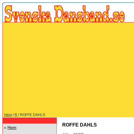
Hem
/
R
/ ROFFE DAHLS
ROFFE DAHLS
»
Hem