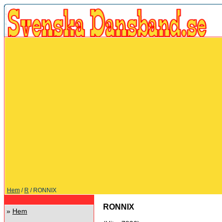
Hem
/
R
/ RONNIX
RONNIX
»
Hem