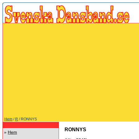
Hem
/
R
/ RONNYS
RONNYS
»
Hem