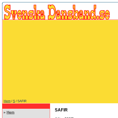
Hem
/
S
/ SAFIR
SAFIR
»
Hem