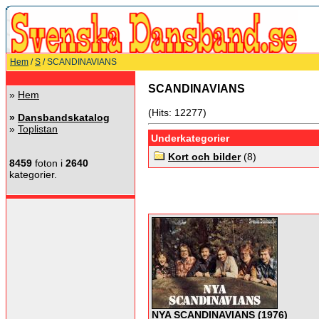
Hem
/
S
/ SCANDINAVIANS
SCANDINAVIANS
»
Hem
(Hits: 12277)
»
Dansbandskatalog
»
Toplistan
Underkategorier
Kort och bilder
(8)
8459
foton i
2640
kategorier.
NYA SCANDINAVIANS (1976)