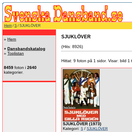
Hem
/
S
/ SJUKLÖVER
SJUKLÖVER
»
Hem
(Hits: 8926)
»
Dansbandskatalog
»
Toplistan
Hittat: 9 foton på 1 sidor. Visar: bild 1 ti
8459
foton i
2640
kategorier.
SJUKLÖVER (1973)
Kategori:
/
S
SJUKLÖVER