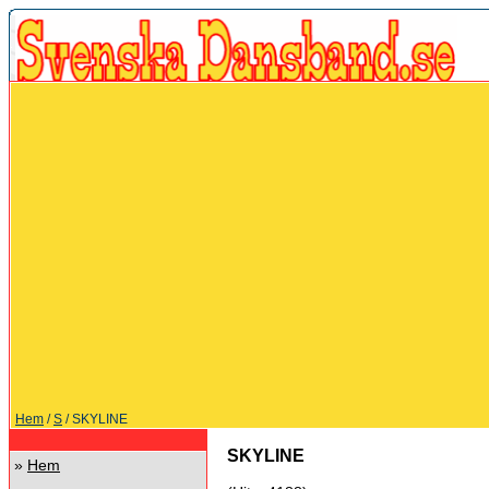
Hem
/
S
/ SKYLINE
SKYLINE
»
Hem