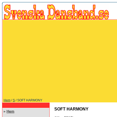
Hem
/
S
/ SOFT HARMONY
SOFT HARMONY
»
Hem