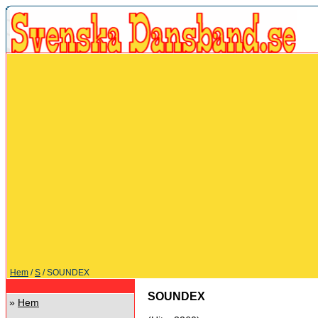
Hem
/
S
/ SOUNDEX
SOUNDEX
»
Hem