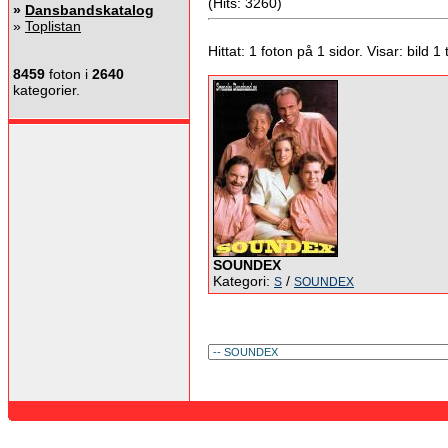
(Hits: 3260)
»
Dansbandskatalog
»
Toplistan
Hittat: 1 foton på 1 sidor. Visar: bild 1 ti
8459
foton i
2640
kategorier.
SOUNDEX
Kategori:
/
S
SOUNDEX