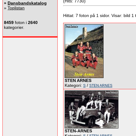
(Hits: 7730)
»
Dansbandskatalog
»
Toplistan
Hittat: 7 foton på 1 sidor. Visar: bild 1 ti
8459
foton i
2640
kategorier.
STEN ARNES
Kategori:
/
S
STEN ARNES
STEN-ARNES
Kategori:
/