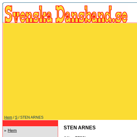
Hem
/
S
/ STEN ARNES
STEN ARNES
»
Hem