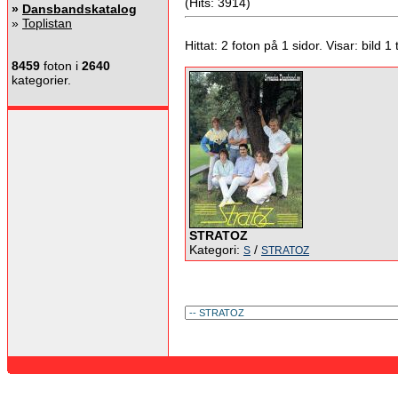
(Hits: 3914)
»
Dansbandskatalog
»
Toplistan
Hittat: 2 foton på 1 sidor. Visar: bild 1 ti
8459
foton i
2640
kategorier.
STRATOZ
Kategori:
/
S
STRATOZ