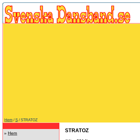
Hem
/
S
/ STRATOZ
STRATOZ
»
Hem