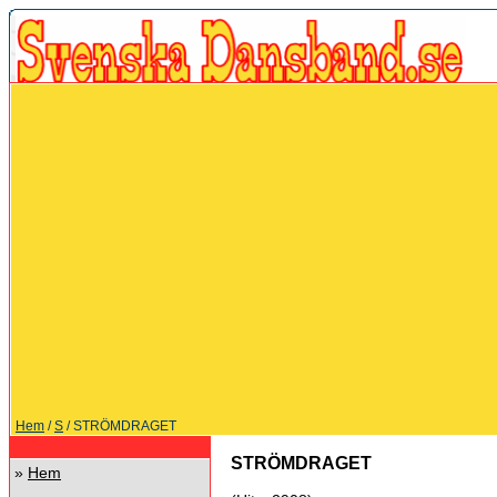
Hem
/
S
/ STRÖMDRAGET
STRÖMDRAGET
»
Hem