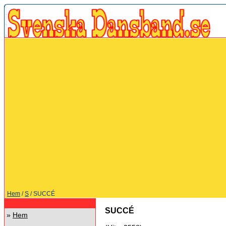
Hem
/
S
/ SUCCÉ
SUCCÉ
»
Hem