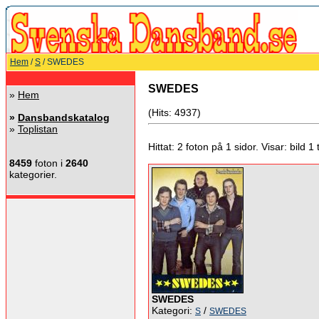
Hem
/
S
/ SWEDES
SWEDES
»
Hem
(Hits: 4937)
»
Dansbandskatalog
»
Toplistan
Hittat: 2 foton på 1 sidor. Visar: bild 1 ti
8459
foton i
2640
kategorier.
SWEDES
Kategori:
/
S
SWEDES