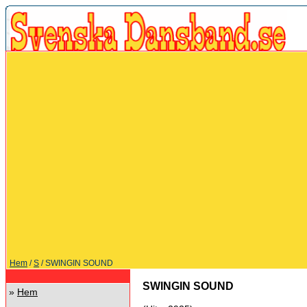
Hem
/
S
/ SWINGIN SOUND
SWINGIN SOUND
»
Hem