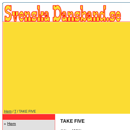
Hem
/
T
/ TAKE FIVE
TAKE FIVE
»
Hem