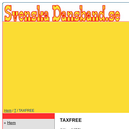
Hem
/
T
/ TAXFREE
TAXFREE
»
Hem