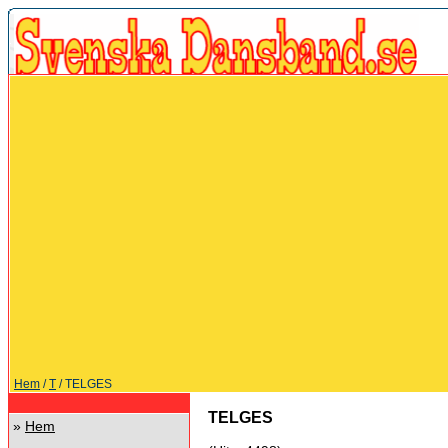
Hem
/
T
/ TELGES
TELGES
»
Hem