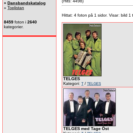
(Hits: 4498)
»
Dansbandskatalog
»
Toplistan
Hittat: 4 foton på 1 sidor. Visar: bild 1 ti
8459
foton i
2640
kategorier.
TELGES
Kategori:
/
T
TELGES
TELGES med Tage Öst