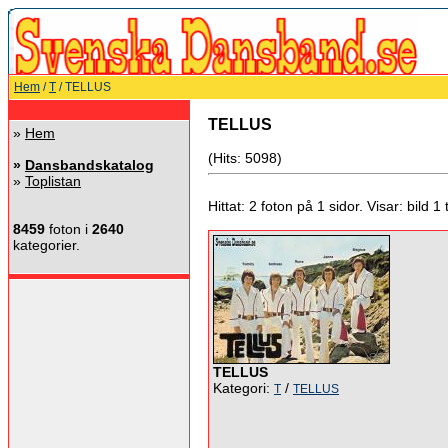
Hem
/
T
/ TELLUS
TELLUS
»
Hem
(Hits: 5098)
»
Dansbandskatalog
»
Toplistan
Hittat: 2 foton på 1 sidor. Visar: bild 1 ti
8459
foton i
2640
kategorier.
TELLUS
Kategori:
/
T
TELLUS